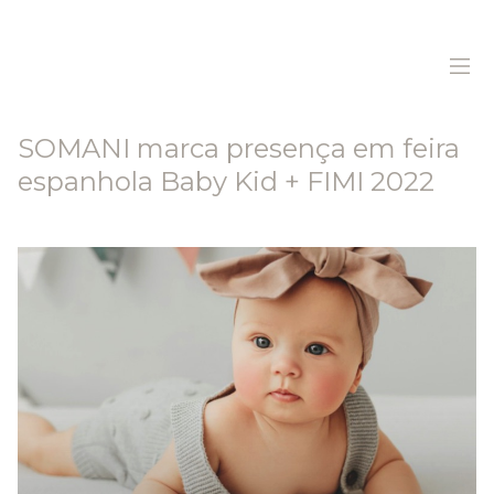
SOMANI marca presença em feira
espanhola Baby Kid + FIMI 2022
Home
Sobre Nós
Produtos
Sustentabilidade
Histórias
Contactos