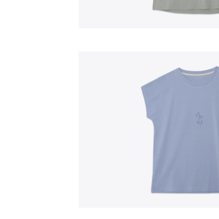
Amamentação
Dormir
Jogar
Passeio
Sacos Cama
Toy Bags
Trocadores
Cobertores
Doudous
Malas
Roupa de Cama
Tapetes Parque
Capas para Carros
Artigos Decorativos