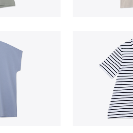
Praia
Por Medida
Ponchos
Presentes
Vestuário
Acessórios