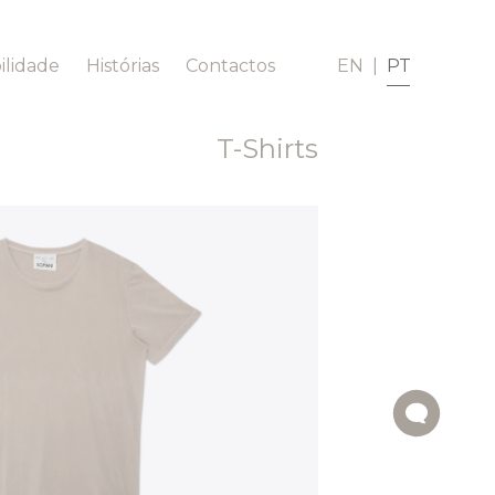
ilidade
Histórias
Contactos
EN
|
PT
T-Shirts
Roupas
Homewear
Easy Wear
Mulher
Conjuntos
Homem
Casacos
Ponchos
Macacões