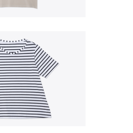
Camisolas
T-Shirts
Vestidos
Coletes
Saias