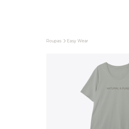
Roupas
Easy Wear
Cuidado Infantil
Banho
Cuidados
Vestuário
Acessórios
Fraldas
Roupa Interior
Roupões de Banho
Babetes
Vestuário
Toalhas
Capas de trocador
Acessórios
Ponchos
Suportes Chupetas