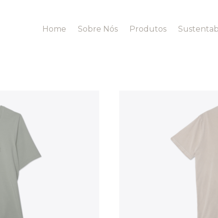
Home
Sobre Nós
Produtos
Sustentab
Casa & Banho
Banho
Bem Estar
Casa
Roupões de Banho
Roupões de Banho
Cobertores
Toalhas
Vestuário
Acessórios
Acessórios
Acessórios