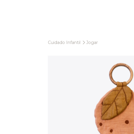
Cuidado Infantil
Jogar
Cuidado Infantil
Banho
Cuidados
Vestuário
Acessórios
Fraldas
Roupa Interior
Roupões de Banho
Babetes
Vestuário
Toalhas
Capas de trocador
Acessórios
Ponchos
Suportes Chupetas