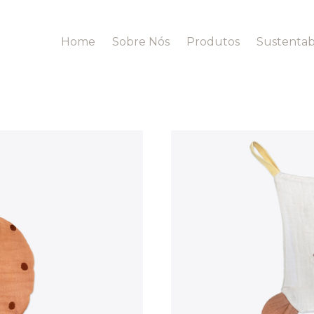
Home
Sobre Nós
Produtos
Sustentab
Casa & Banho
Banho
Bem Estar
Casa
Roupões de Banho
Roupões de Banho
Cobertores
Toalhas
Vestuário
Acessórios
Acessórios
Acessórios