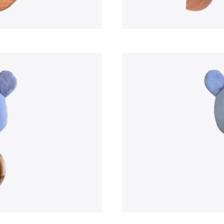
Praia
Por Medida
Ponchos
Presentes
Vestuário
Acessórios