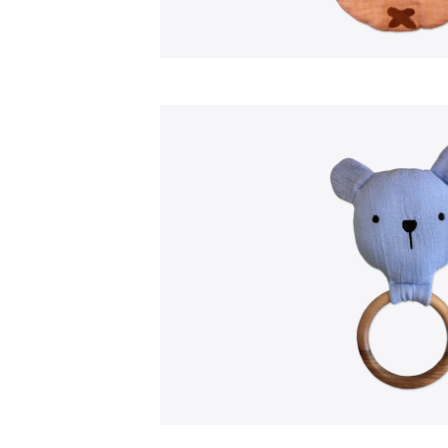
Amamentação
Dormir
Jogar
Passeio
Sacos Cama
Toy Bags
Trocadores
Cobertores
Doudous
Malas
Roupa de Cama
Tapetes Parque
Capas para Carros
Artigos Decorativos