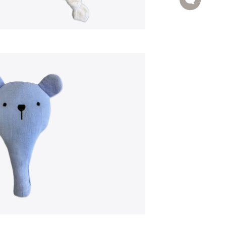
Camisolas
T-Shirts
Vestidos
Coletes
Saias