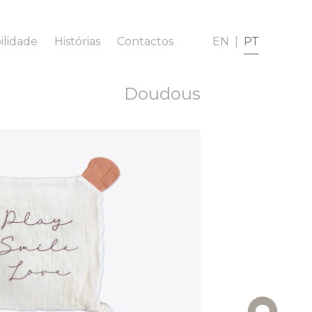
ilidade
Histórias
Contactos
EN
|
PT
Doudous
Roupas
Homewear
Easy Wear
Mulher
Conjuntos
Homem
Casacos
Ponchos
Macacões